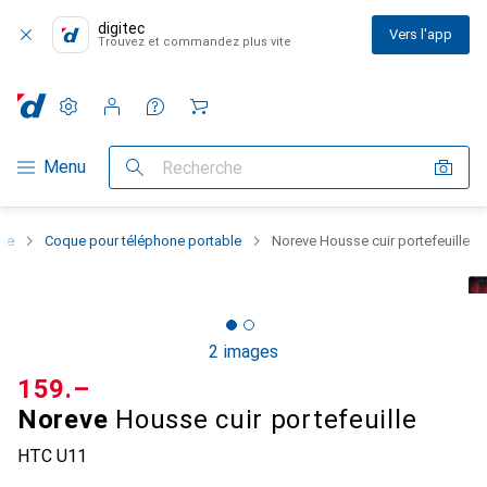
digitec
Vers l'app
Trouvez et commandez plus vite
Paramètres
Compte client
Listes de comparaison
Listes d'envies
Panier
Navigation par catégorie
Menu
Recherche
one
Coque pour téléphone portable
Noreve Housse cuir portefeuille
2 images
CHF
159.–
Noreve
Housse cuir portefeuille
HTC U11