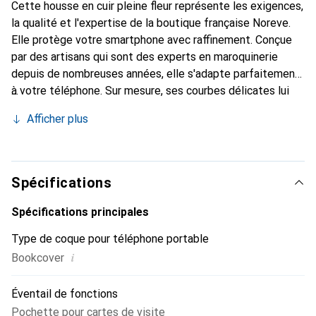
Cette housse en cuir pleine fleur représente les exigences,
la qualité et l'expertise de la boutique française Noreve.
Elle protège votre smartphone avec raffinement. Conçue
par des artisans qui sont des experts en maroquinerie
depuis de nombreuses années, elle s'adapte parfaitement
à votre téléphone. Sur mesure, ses courbes délicates lui
donnent une véritable seconde peau. Elle devient
Afficher plus
l'accessoire chic et essentiel de votre smartphone.
Reconnaissable à l'international pour ses produits de haute
qualité, la marque Noreve est un choix sûr pour une
clientèle exigeante.
Spécifications
Spécifications principales
Type de coque pour téléphone portable
i
Bookcover
Éventail de fonctions
Pochette pour cartes de visite