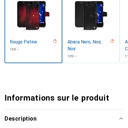
Rouge Patine
Abaca Nero, Noir,
A
Noir
C
CHF
159.–
#
CHF
109.–
C
1
Informations sur le produit
Description