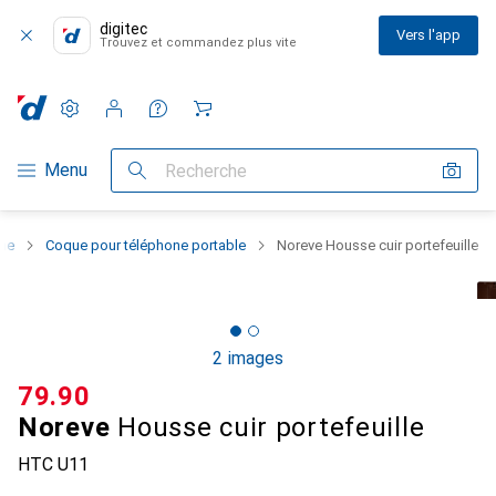
digitec
Vers l'app
Trouvez et commandez plus vite
Paramètres
Compte client
Listes de comparaison
Listes d'envies
Panier
Navigation par catégorie
Menu
Recherche
one
Coque pour téléphone portable
Noreve Housse cuir portefeuille
2 images
CHF
79.90
Noreve
Housse cuir portefeuille
HTC U11