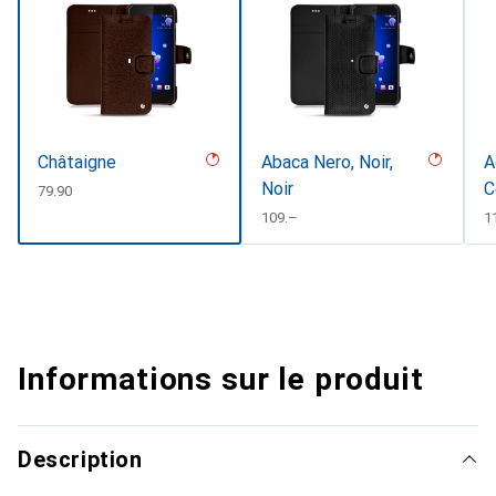
Châtaigne
Abaca Nero, Noir,
A
Noir
C
CHF
79.90
#
CHF
109.–
C
1
Informations sur le produit
Description