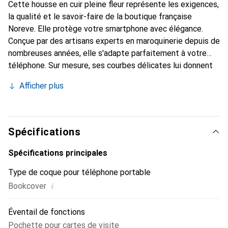
Cette housse en cuir pleine fleur représente les exigences,
la qualité et le savoir-faire de la boutique française
Noreve. Elle protège votre smartphone avec élégance.
Conçue par des artisans experts en maroquinerie depuis de
nombreuses années, elle s'adapte parfaitement à votre
téléphone. Sur mesure, ses courbes délicates lui donnent
une véritable seconde peau. Elle devient l'accessoire chic
Afficher plus
et indispensable de votre smartphone. La marque Noreve
est reconnue internationalement pour ses produits de
haute qualité et constitue un choix sûr pour une clientèle
exigeante.
Spécifications
Spécifications principales
Type de coque pour téléphone portable
i
Bookcover
Éventail de fonctions
Pochette pour cartes de visite