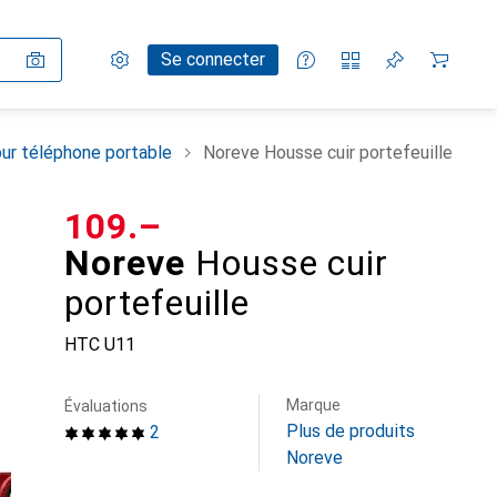
Paramètres
Compte client
Listes de comparaison
Listes d'envies
Panier
Se connecter
ur téléphone portable
Noreve Housse cuir portefeuille
CHF
109.–
Noreve
Housse cuir
portefeuille
HTC U11
Marque
Évaluations
Plus de produits
2
Noreve