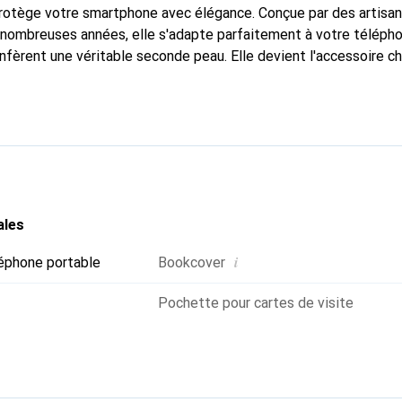
protège votre smartphone avec élégance. Conçue par des artisa
nombreuses années, elle s'adapte parfaitement à votre télépho
nfèrent une véritable seconde peau. Elle devient l'accessoire ch
Reconnu internationalement pour ses produits de haute qualité
e clientèle exigeante.
ales
i
éphone portable
Bookcover
Pochette pour cartes de visite