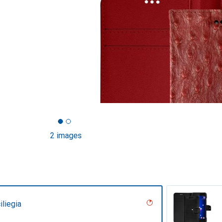
2 images
iliegia