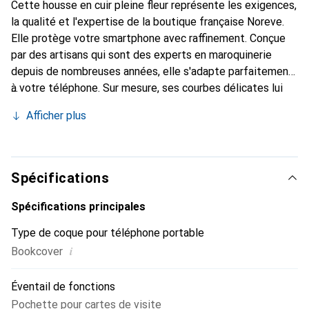
Cette housse en cuir pleine fleur représente les exigences,
la qualité et l'expertise de la boutique française Noreve.
Elle protège votre smartphone avec raffinement. Conçue
par des artisans qui sont des experts en maroquinerie
depuis de nombreuses années, elle s'adapte parfaitement
à votre téléphone. Sur mesure, ses courbes délicates lui
confèrent une véritable seconde peau. Elle devient
Afficher plus
l'accessoire chic et essentiel de votre smartphone.
Reconnaître internationalement pour ses produits de
haute qualité, la marque Noreve est un choix sûr pour une
clientèle exigeante.
Spécifications
Spécifications principales
Type de coque pour téléphone portable
i
Bookcover
Éventail de fonctions
Pochette pour cartes de visite