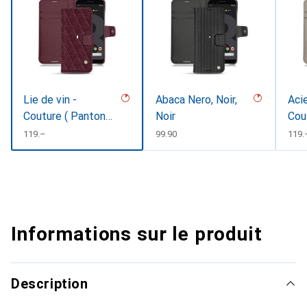
Lie de vin -
Abaca Nero, Noir,
Acie
Couture ( Pantone
Noir
Cou
#412234 )
CHF
119.–
CHF
99.90
CHF
119.
Informations sur le produit
Description