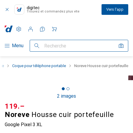
digitec
Vers l'app
Trouvez et commandez plus vite
Paramètres
Compte client
Listes de comparaison
Listes d'envies
Panier
Navigation par catégorie
Menu
Recherche
one
Coque pour téléphone portable
Noreve Housse cuir portefeuille
2 images
CHF
119.–
Noreve
Housse cuir portefeuille
Google Pixel 3 XL