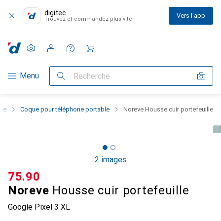
digitec
Vers l'app
Trouvez et commandez plus vite
Paramètres
Compte client
Listes de comparaison
Listes d'envies
Panier
Navigation par catégorie
Menu
Recherche
one
Coque pour téléphone portable
Noreve Housse cuir portefeuille
2 images
CHF
75.90
Noreve
Housse cuir portefeuille
Google Pixel 3 XL