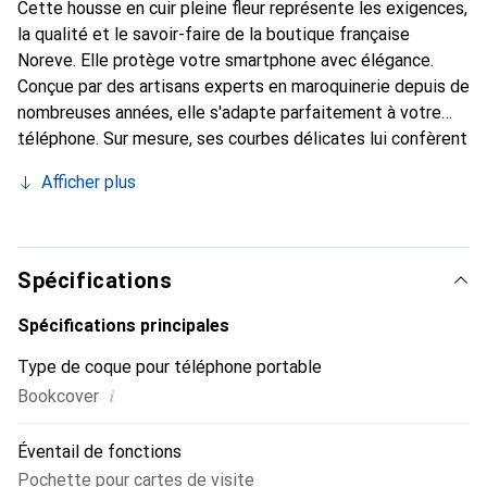
Cette housse en cuir pleine fleur représente les exigences,
la qualité et le savoir-faire de la boutique française
Noreve. Elle protège votre smartphone avec élégance.
Conçue par des artisans experts en maroquinerie depuis de
nombreuses années, elle s'adapte parfaitement à votre
téléphone. Sur mesure, ses courbes délicates lui confèrent
une véritable seconde peau. Elle devient l'accessoire chic
Afficher plus
et indispensable pour votre smartphone. Reconnaissante à
l'international pour ses produits de haute qualité, la
marque Noreve est un choix sûr pour une clientèle
exigeante.
Spécifications
Spécifications principales
Type de coque pour téléphone portable
i
Bookcover
Éventail de fonctions
Pochette pour cartes de visite