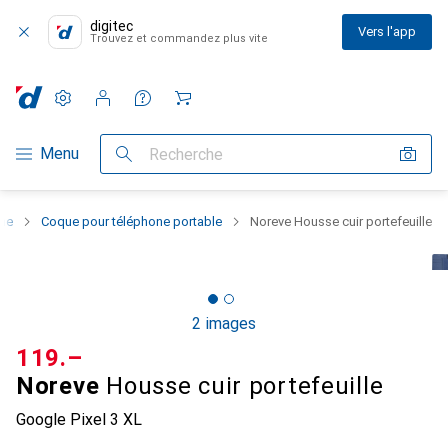
digitec
Vers l'app
Trouvez et commandez plus vite
Paramètres
Compte client
Listes de comparaison
Listes d'envies
Panier
Navigation par catégorie
Menu
Recherche
one
Coque pour téléphone portable
Noreve Housse cuir portefeuille
2 images
CHF
119.–
Noreve
Housse cuir portefeuille
Google Pixel 3 XL