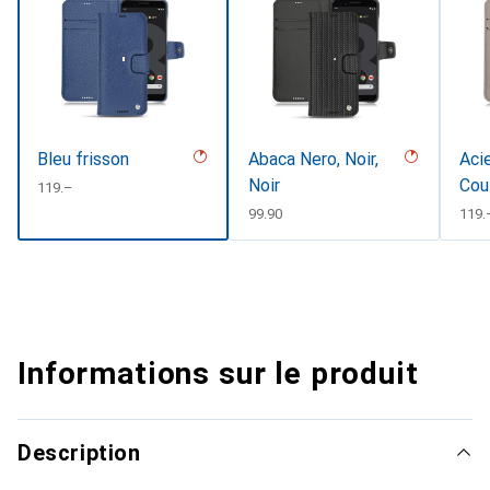
Bleu frisson
Abaca Nero, Noir,
Acie
Noir
Cou
CHF
119.–
CHF
99.90
CHF
119.
Informations sur le produit
Description