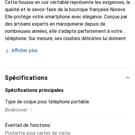
Cette housse en cuir véritable représente les exigences, la
qualité et le savoir-faire de la boutique française Noreve.
Elle protège votre smartphone avec élégance. Conçue par
des artisans experts en maroquinerie depuis de
nombreuses années, elle s'adapte parfaitement à votre
téléphone. Sur mesure, ses courbes délicates lui donnent
une véritable seconde peau. Elle devient l'accessoire chic
Afficher plus
et indispensable pour votre smartphone. La marque
Noreve est reconnue internationalement pour ses produits
de haute qualité et constitue un choix sûr pour une
clientèle exigeante.
Spécifications
Spécifications principales
Type de coque pour téléphone portable
i
Bookcover
Éventail de fonctions
Pochette pour cartes de visite