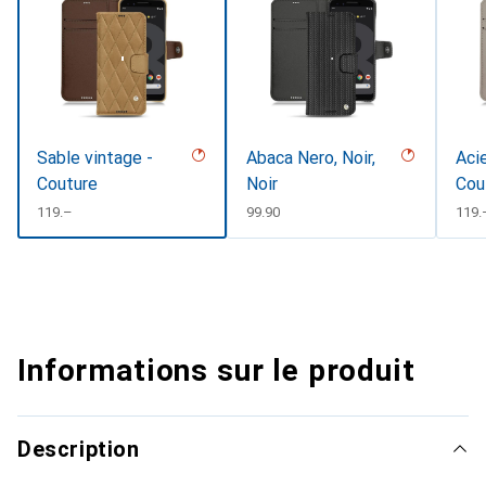
Sable vintage -
Abaca Nero, Noir,
Acie
Couture
Noir
Cou
CHF
119.–
CHF
99.90
CHF
119.
Informations sur le produit
Description