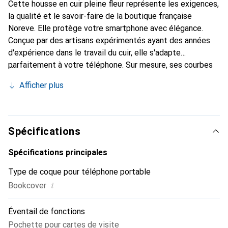
Cette housse en cuir pleine fleur représente les exigences,
la qualité et le savoir-faire de la boutique française
Noreve. Elle protège votre smartphone avec élégance.
Conçue par des artisans expérimentés ayant des années
d'expérience dans le travail du cuir, elle s'adapte
parfaitement à votre téléphone. Sur mesure, ses courbes
raffinées offrent une véritable seconde peau. Elle devient
Afficher plus
un accessoire chic et indispensable pour votre
smartphone. Reconnaissable à l'international pour ses
produits de haute qualité, la marque Noreve est un choix
fiable pour une clientèle exigeante.
Spécifications
Spécifications principales
Type de coque pour téléphone portable
i
Bookcover
Éventail de fonctions
Pochette pour cartes de visite