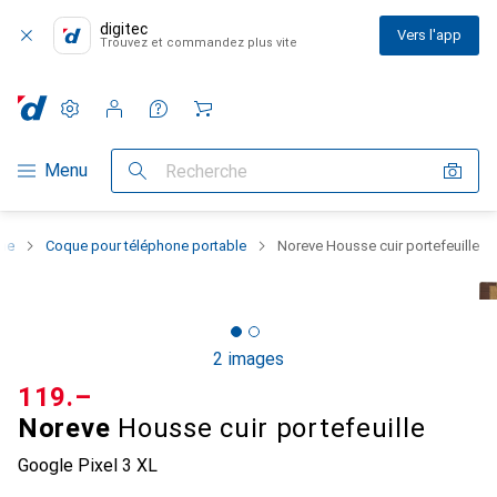
digitec
Vers l'app
Trouvez et commandez plus vite
Paramètres
Compte client
Listes de comparaison
Listes d'envies
Panier
Navigation par catégorie
Menu
Recherche
one
Coque pour téléphone portable
Noreve Housse cuir portefeuille
2 images
CHF
119.–
Noreve
Housse cuir portefeuille
Google Pixel 3 XL