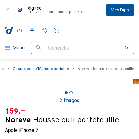
digitec
Vers l'app
Trouvez et commandez plus vite
Paramètres
Compte client
Listes de comparaison
Listes d'envies
Panier
Navigation par catégorie
Menu
Recherche
one
Coque pour téléphone portable
Noreve Housse cuir portefeuille
2 images
CHF
159.–
Noreve
Housse cuir portefeuille
Apple iPhone 7