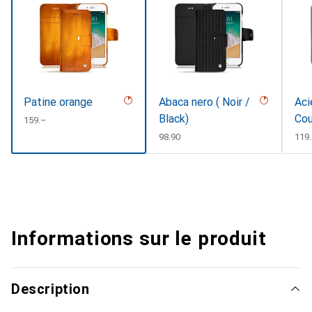
Patine orange
Abaca nero ( Noir /
Aci
Black)
Cou
CHF
159.–
#d8
CHF
98.90
CHF
119
Informations sur le produit
Description