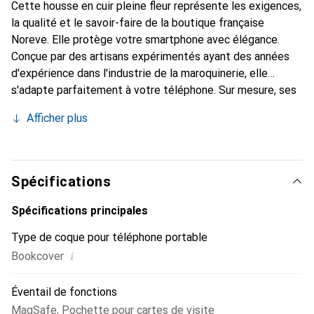
Cette housse en cuir pleine fleur représente les exigences,
la qualité et le savoir-faire de la boutique française
Noreve. Elle protège votre smartphone avec élégance.
Conçue par des artisans expérimentés ayant des années
d'expérience dans l'industrie de la maroquinerie, elle
s'adapte parfaitement à votre téléphone. Sur mesure, ses
courbes délicates lui donnent une véritable seconde peau.
Afficher plus
Elle devient un accessoire chic et indispensable pour votre
smartphone. Reconnaissable à l'international pour ses
produits de haute qualité, la marque Noreve est un choix
fiable pour une clientèle exigeante.
Spécifications
Spécifications principales
Type de coque pour téléphone portable
i
Bookcover
Éventail de fonctions
MagSafe
,
Pochette pour cartes de visite