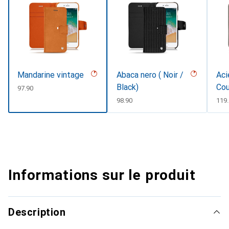
Mandarine vintage
Abaca nero ( Noir /
Aci
Black)
Cou
CHF
97.90
#d8
CHF
98.90
CHF
119
Informations sur le produit
Description