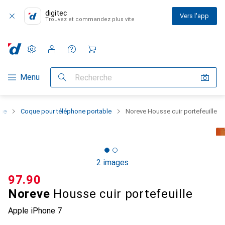
digitec
Vers l'app
Trouvez et commandez plus vite
Paramètres
Compte client
Listes de comparaison
Listes d'envies
Panier
Navigation par catégorie
Menu
Recherche
one
Coque pour téléphone portable
Noreve Housse cuir portefeuille
2 images
CHF
97.90
Noreve
Housse cuir portefeuille
Apple iPhone 7