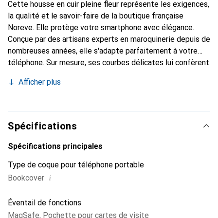
Cette housse en cuir pleine fleur représente les exigences,
la qualité et le savoir-faire de la boutique française
Noreve. Elle protège votre smartphone avec élégance.
Conçue par des artisans experts en maroquinerie depuis de
nombreuses années, elle s'adapte parfaitement à votre
téléphone. Sur mesure, ses courbes délicates lui confèrent
une véritable seconde peau. Elle devient l'accessoire chic
Afficher plus
et indispensable pour votre smartphone. Reconnaître
internationalement pour ses produits de haute qualité, la
marque Noreve est un choix sûr pour une clientèle
exigeante.
Spécifications
Spécifications principales
Type de coque pour téléphone portable
i
Bookcover
Éventail de fonctions
MagSafe
,
Pochette pour cartes de visite