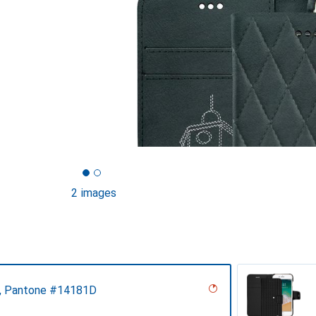
2 images
o, Pantone #14181D