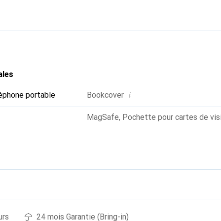
oix sûr pour une clientèle exigeante.
ales
i
éphone portable
Bookcover
MagSafe
,
Pochette pour cartes de vis
urs
24 mois Garantie (Bring-in)