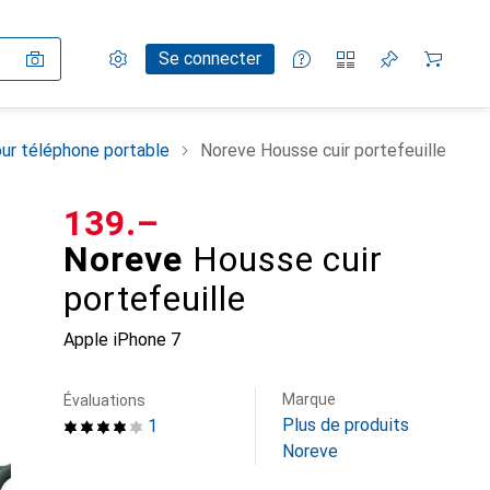
Paramètres
Compte client
Listes de comparaison
Listes d'envies
Panier
Se connecter
ur téléphone portable
Noreve Housse cuir portefeuille
CHF
139.–
Noreve
Housse cuir
portefeuille
Apple iPhone 7
Marque
Évaluations
Plus de produits
1
Noreve