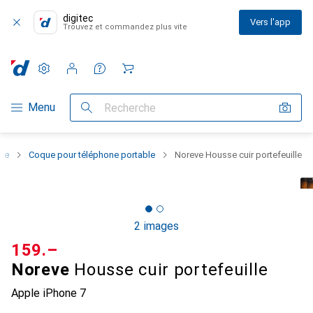
digitec
Vers l'app
Trouvez et commandez plus vite
Paramètres
Compte client
Listes de comparaison
Listes d'envies
Panier
Navigation par catégorie
Menu
Recherche
one
Coque pour téléphone portable
Noreve Housse cuir portefeuille
2 images
CHF
159.–
Noreve
Housse cuir portefeuille
Apple iPhone 7