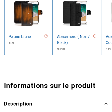
Patine brune
Abaca nero ( Noir /
Aci
Black)
Cou
CHF
159.–
#d8
CHF
98.90
CHF
119
Informations sur le produit
Description