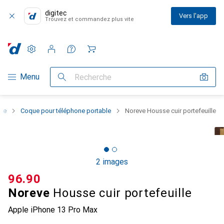
digitec
Vers l'app
Trouvez et commandez plus vite
Paramètres
Compte client
Listes de comparaison
Listes d'envies
Panier
Navigation par catégorie
Menu
Recherche
one
Coque pour téléphone portable
Noreve Housse cuir portefeuille
2 images
CHF
96.90
Noreve
Housse cuir portefeuille
Apple iPhone 13 Pro Max