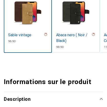
Sable vintage
Abaca nero ( Noir /
A
Black)
C
CHF
96.90
CHF
98.90
C
1
Informations sur le produit
Description