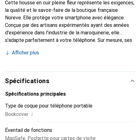
Cette housse en cuir pleine fleur représente les exigences,
la qualité et le savoir-faire de la boutique française
Noreve. Elle protège votre smartphone avec élégance.
Conçue par des artisans expérimentés ayant des années
d'expérience dans l'industrie de la maroquinerie, elle
s'adapte parfaitement à votre téléphone. Sur mesure, ses
courbes délicates lui donnent une véritable seconde peau.
Afficher plus
Elle devient l'accessoire chic et indispensable pour votre
smartphone. Reconnaître internationalement pour ses
produits de haute qualité, la marque Noreve est un choix
fiable pour une clientèle exigeante.
Spécifications
Spécifications principales
Type de coque pour téléphone portable
i
Bookcover
Éventail de fonctions
MagSafe
,
Pochette pour cartes de visite