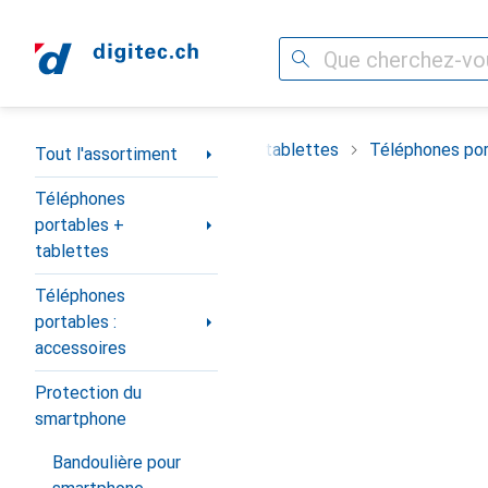
Recherche
Navigation par catégorie
timent
Téléphones portables + tablettes
Téléphones por
Tout l'assortiment
Téléphones
portables +
tablettes
Téléphones
portables :
accessoires
Protection du
smartphone
Bandoulière pour