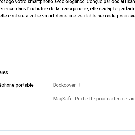
 protège votre smartphone avec élégance. Conçue par des artisa
rience dans l'industrie de la maroquinerie, elle s'adapte parfai
 elle confère à votre smartphone une véritable seconde peau av
un accessoire chic et indispensable. Reconnaître internationalem
que Noreve est un choix fiable pour une clientèle exigeante.
ales
i
éphone portable
Bookcover
MagSafe
,
Pochette pour cartes de vis