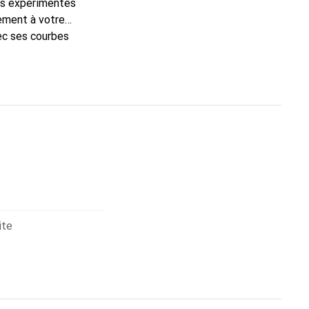
ns expérimentés
tement à votre
ec ses courbes
ent pour ses produits
ite