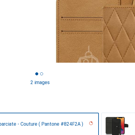
2 images
parciate - Couture ( Pantone #824F2A )