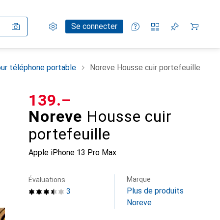
Paramètres
Compte client
Listes de comparaison
Listes d'envies
Panier
Se connecter
ur téléphone portable
Noreve Housse cuir portefeuille
CHF
139.–
Noreve
Housse cuir
portefeuille
Apple iPhone 13 Pro Max
Marque
Évaluations
Plus de produits
3
Noreve