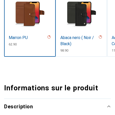
Marron PU
Abaca nero ( Noir /
A
Black)
C
CHF
62.90
CHF
98.90
C
1
Informations sur le produit
Description