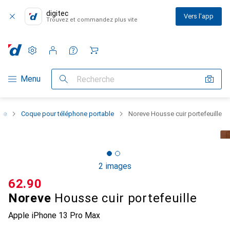
digitec
Vers l'app
Trouvez et commandez plus vite
Paramètres
Compte client
Listes de comparaison
Listes d'envies
Panier
Navigation par catégorie
Menu
Recherche
one
Coque pour téléphone portable
Noreve Housse cuir portefeuille
2 images
CHF
62.90
Noreve
Housse cuir portefeuille
Apple iPhone 13 Pro Max