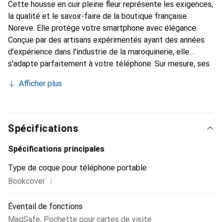
Cette housse en cuir pleine fleur représente les exigences,
la qualité et le savoir-faire de la boutique française
Noreve. Elle protège votre smartphone avec élégance.
Conçue par des artisans expérimentés ayant des années
d'expérience dans l'industrie de la maroquinerie, elle
s'adapte parfaitement à votre téléphone. Sur mesure, ses
courbes délicates lui confèrent une véritable seconde
Afficher plus
peau. Elle devient l'accessoire chic et indispensable pour
votre smartphone. La marque Noreve est reconnue
internationalement pour ses produits de haute qualité et
constitue un choix fiable pour une clientèle exigeante.
Spécifications
Spécifications principales
Type de coque pour téléphone portable
i
Bookcover
Éventail de fonctions
MagSafe
,
Pochette pour cartes de visite