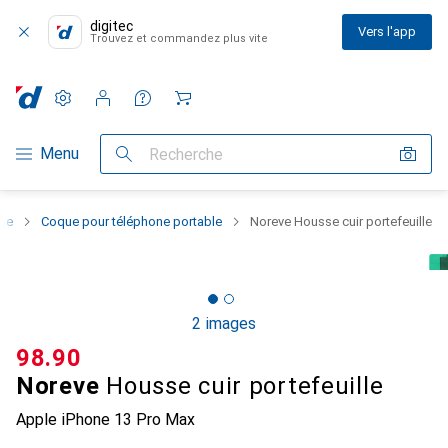
digitec
Vers l'app
Trouvez et commandez plus vite
Paramètres
Compte client
Listes de comparaison
Listes d'envies
Panier
Navigation par catégorie
Menu
Recherche
one
Coque pour téléphone portable
Noreve Housse cuir portefeuille
2 images
CHF
98.90
Noreve
Housse cuir portefeuille
Apple iPhone 13 Pro Max