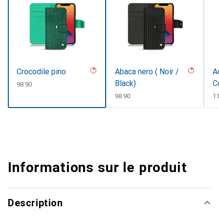
Crocodile pino
Abaca nero ( Noir /
A
Black)
C
CHF
98.90
CHF
98.90
C
1
Informations sur le produit
Description