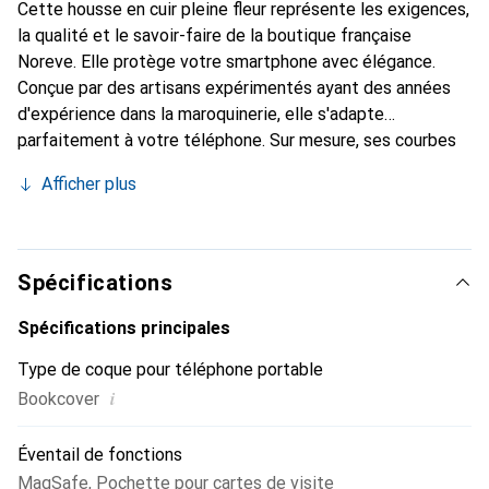
Cette housse en cuir pleine fleur représente les exigences,
la qualité et le savoir-faire de la boutique française
Noreve. Elle protège votre smartphone avec élégance.
Conçue par des artisans expérimentés ayant des années
d'expérience dans la maroquinerie, elle s'adapte
parfaitement à votre téléphone. Sur mesure, ses courbes
délicates lui confèrent une véritable seconde peau. Elle
Afficher plus
devient l'accessoire chic et indispensable pour votre
smartphone. Reconnaissante à l'international pour ses
produits de haute qualité, la marque Noreve est un choix
fiable pour une clientèle exigeante.
Spécifications
Spécifications principales
Type de coque pour téléphone portable
i
Bookcover
Éventail de fonctions
MagSafe
,
Pochette pour cartes de visite