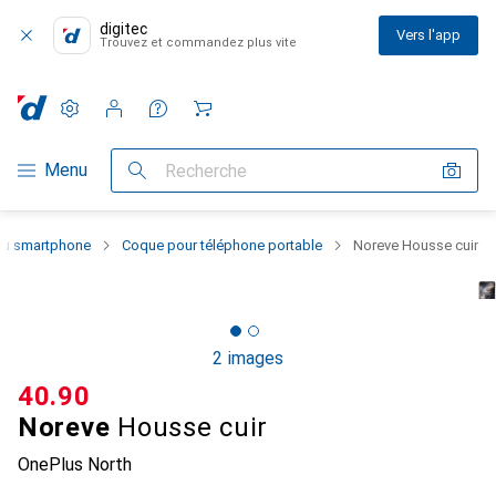
digitec
Vers l'app
Trouvez et commandez plus vite
Paramètres
Compte client
Listes de comparaison
Listes d'envies
Panier
Navigation par catégorie
Menu
Recherche
 du smartphone
Coque pour téléphone portable
Noreve Housse cuir
2 images
CHF
40.90
Noreve
Housse cuir
OnePlus North