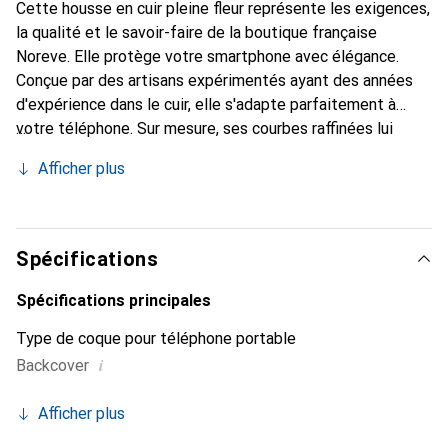
Cette housse en cuir pleine fleur représente les exigences,
la qualité et le savoir-faire de la boutique française
Noreve. Elle protège votre smartphone avec élégance.
Conçue par des artisans expérimentés ayant des années
d'expérience dans le cuir, elle s'adapte parfaitement à
votre téléphone. Sur mesure, ses courbes raffinées lui
confèrent une véritable seconde peau. Elle devient
Afficher plus
l'accessoire chic et indispensable pour votre smartphone.
Reconnaître internationalement pour ses produits de
haute qualité, la marque Noreve est un choix fiable pour
une clientèle exigeante.
Spécifications
Spécifications principales
Type de coque pour téléphone portable
i
Backcover
Afficher plus