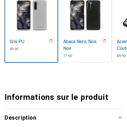
Gris PU
Abaca Nero, Noir,
Acier
Noir
Cout
CHF
40.90
CHF
77.90
CHF
89.90
Informations sur le produit
Description