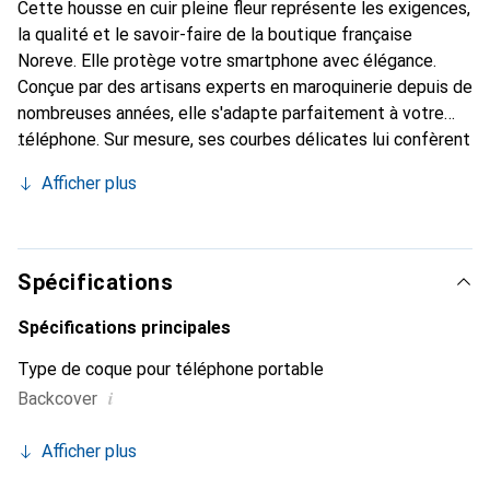
Cette housse en cuir pleine fleur représente les exigences,
la qualité et le savoir-faire de la boutique française
Noreve. Elle protège votre smartphone avec élégance.
Conçue par des artisans experts en maroquinerie depuis de
nombreuses années, elle s'adapte parfaitement à votre
téléphone. Sur mesure, ses courbes délicates lui confèrent
une véritable seconde peau. Elle devient l'accessoire chic
Afficher plus
et indispensable de votre smartphone. Reconnaître
internationalement pour ses produits de haute qualité, la
marque Noreve est un choix sûr pour une clientèle
exigeante.
Spécifications
Spécifications principales
Type de coque pour téléphone portable
i
Backcover
Afficher plus