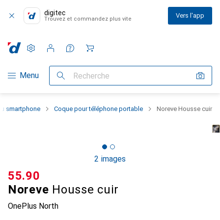
digitec
Vers l'app
Trouvez et commandez plus vite
Paramètres
Compte client
Listes de comparaison
Listes d'envies
Panier
Navigation par catégorie
Menu
Recherche
 du smartphone
Coque pour téléphone portable
Noreve Housse cuir
2 images
CHF
55.90
Noreve
Housse cuir
OnePlus North