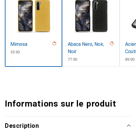
Mimosa
Abaca Nero, Noir,
Acier
Noir
Cout
CHF
55.90
CHF
77.90
CHF
89.90
Informations sur le produit
Description