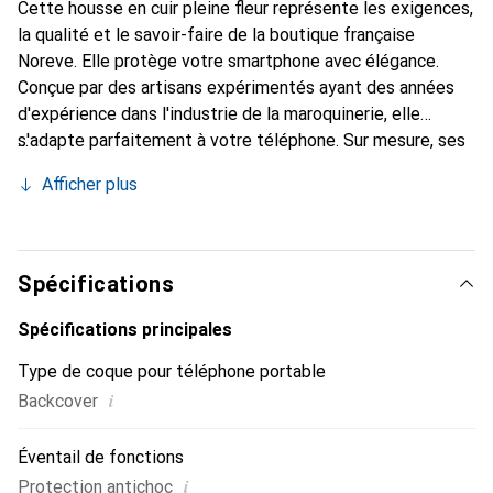
Cette housse en cuir pleine fleur représente les exigences,
la qualité et le savoir-faire de la boutique française
Noreve. Elle protège votre smartphone avec élégance.
Conçue par des artisans expérimentés ayant des années
d'expérience dans l'industrie de la maroquinerie, elle
s'adapte parfaitement à votre téléphone. Sur mesure, ses
courbes raffinées lui confèrent une véritable sensation de
Afficher plus
seconde peau. Elle devient l'accessoire chic et
indispensable pour votre smartphone. Reconnaissable à
l'international pour ses produits de haute qualité, la
marque Noreve est un choix fiable pour une clientèle
Spécifications
exigeante.
Spécifications principales
Type de coque pour téléphone portable
i
Backcover
Éventail de fonctions
i
Protection antichoc