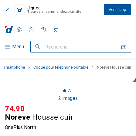
digitec
Vers l'app
Trouvez et commandez plus vite
Paramètres
Compte client
Listes de comparaison
Listes d'envies
Panier
Navigation par catégorie
Menu
Recherche
 du smartphone
Coque pour téléphone portable
Noreve Housse cuir
2 images
CHF
74.90
Noreve
Housse cuir
OnePlus North