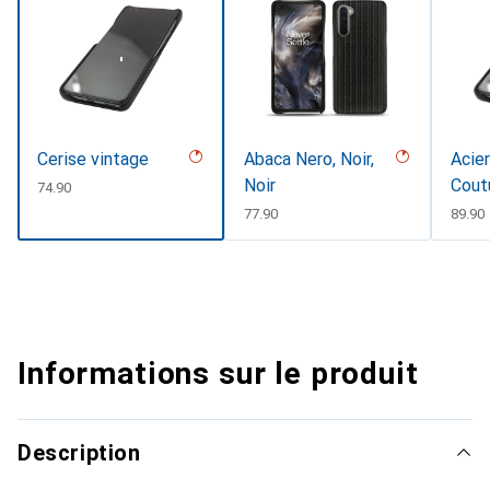
Cerise vintage
Abaca Nero, Noir,
Acier
Noir
Cout
CHF
74.90
CHF
77.90
CHF
89.90
Informations sur le produit
Description