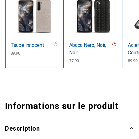
Taupe innocent
Abaca Nero, Noir,
Acier
Noir
Cout
CHF
89.90
CHF
77.90
CHF
89.90
Informations sur le produit
Description