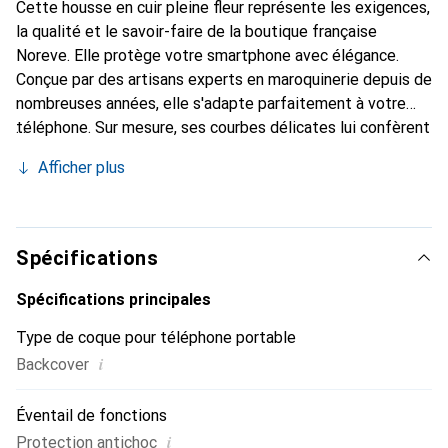
Cette housse en cuir pleine fleur représente les exigences,
la qualité et le savoir-faire de la boutique française
Noreve. Elle protège votre smartphone avec élégance.
Conçue par des artisans experts en maroquinerie depuis de
nombreuses années, elle s'adapte parfaitement à votre
téléphone. Sur mesure, ses courbes délicates lui confèrent
une véritable seconde peau. Elle devient l'accessoire chic
Afficher plus
et indispensable de votre smartphone. Reconnaître
internationalement pour ses produits de haute qualité, la
marque Noreve est un choix sûr pour une clientèle
exigeante.
Spécifications
Spécifications principales
Type de coque pour téléphone portable
i
Backcover
Éventail de fonctions
i
Protection antichoc