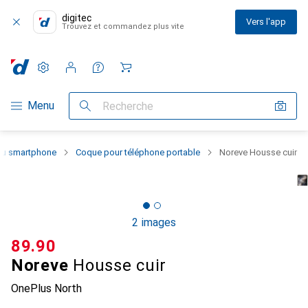
digitec
Vers l'app
Trouvez et commandez plus vite
Paramètres
Compte client
Listes de comparaison
Listes d'envies
Panier
Navigation par catégorie
Menu
Recherche
 du smartphone
Coque pour téléphone portable
Noreve Housse cuir
2 images
CHF
89.90
Noreve
Housse cuir
OnePlus North