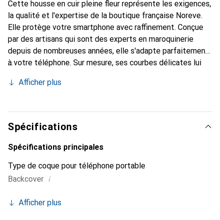
Cette housse en cuir pleine fleur représente les exigences,
la qualité et l'expertise de la boutique française Noreve.
Elle protège votre smartphone avec raffinement. Conçue
par des artisans qui sont des experts en maroquinerie
depuis de nombreuses années, elle s'adapte parfaitement
à votre téléphone. Sur mesure, ses courbes délicates lui
donnent une véritable seconde peau. Elle devient
Afficher plus
l'accessoire chic et indispensable pour votre smartphone.
Reconnaître internationalement pour ses produits de
haute qualité, la marque Noreve est un choix sûr pour une
clientèle exigeante.
Spécifications
Spécifications principales
Type de coque pour téléphone portable
i
Backcover
Afficher plus