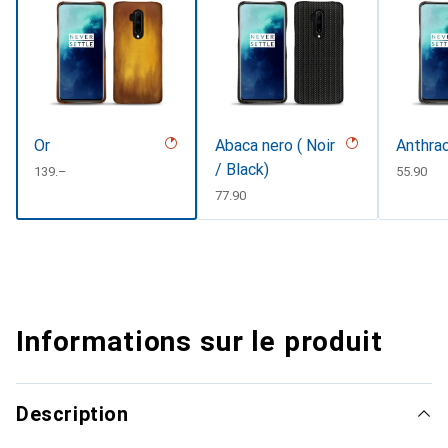
Or
Abaca nero ( Noir
Anthra
/ Black)
CHF
139.–
CHF
55.90
CHF
77.90
Informations sur le produit
Description