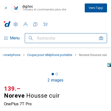
digitec
Vers l'app
Trouvez et commandez plus vite
Paramètres
Compte client
Listes de comparaison
Listes d'envies
Panier
Navigation par catégorie
Menu
Recherche
 du smartphone
Coque pour téléphone portable
Noreve Housse cuir
2 images
CHF
139.–
Noreve
Housse cuir
OnePlus 7T Pro