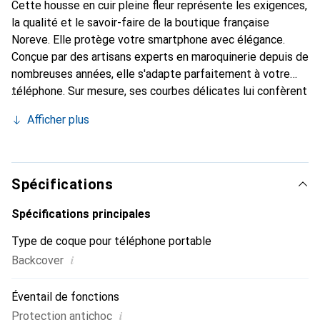
Cette housse en cuir pleine fleur représente les exigences,
la qualité et le savoir-faire de la boutique française
Noreve. Elle protège votre smartphone avec élégance.
Conçue par des artisans experts en maroquinerie depuis de
nombreuses années, elle s'adapte parfaitement à votre
téléphone. Sur mesure, ses courbes délicates lui confèrent
une véritable seconde peau. Elle devient l'accessoire chic
Afficher plus
et indispensable pour votre smartphone. Reconnaître
internationalement pour ses produits de haute qualité, la
marque Noreve est un choix sûr pour une clientèle
exigeante.
Spécifications
Spécifications principales
Type de coque pour téléphone portable
i
Backcover
Éventail de fonctions
i
Protection antichoc