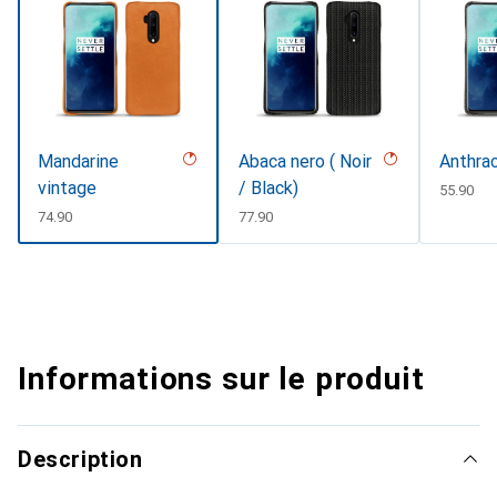
Mandarine
Abaca nero ( Noir
Anthra
vintage
/ Black)
CHF
55.90
CHF
74.90
CHF
77.90
Informations sur le produit
Description