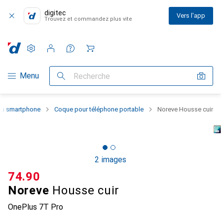
digitec
Vers l'app
Trouvez et commandez plus vite
Paramètres
Compte client
Listes de comparaison
Listes d'envies
Panier
Navigation par catégorie
Menu
Recherche
 du smartphone
Coque pour téléphone portable
Noreve Housse cuir
2 images
CHF
74.90
Noreve
Housse cuir
OnePlus 7T Pro