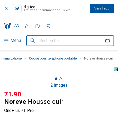
digitec
Vers l'app
Trouvez et commandez plus vite
Paramètres
Compte client
Listes de comparaison
Listes d'envies
Panier
Navigation par catégorie
Menu
Recherche
 du smartphone
Coque pour téléphone portable
Noreve Housse cuir
2 images
CHF
71.90
Noreve
Housse cuir
OnePlus 7T Pro