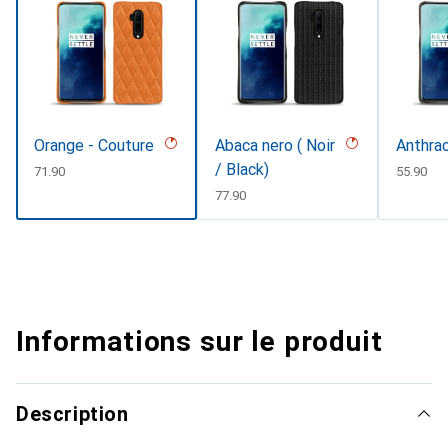
Orange - Couture
Abaca nero ( Noir
Anthra
/ Black)
CHF
71.90
CHF
55.90
CHF
77.90
Informations sur le produit
Description