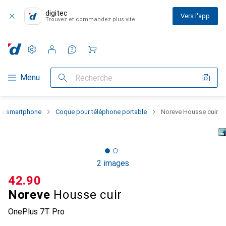
digitec
Vers l'app
Trouvez et commandez plus vite
Paramètres
Compte client
Listes de comparaison
Listes d'envies
Panier
Navigation par catégorie
Menu
Recherche
 du smartphone
Coque pour téléphone portable
Noreve Housse cuir
2 images
CHF
42.90
Noreve
Housse cuir
OnePlus 7T Pro