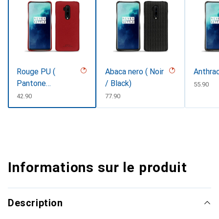
Rouge PU (
Abaca nero ( Noir
Anthra
Pantone
/ Black)
CHF
55.90
#d50032 )
CHF
42.90
CHF
77.90
Informations sur le produit
Description