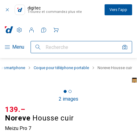
digitec
Vers l'app
Trouvez et commandez plus vite
Paramètres
Compte client
Listes de comparaison
Listes d'envies
Panier
Navigation par catégorie
Menu
Recherche
 du smartphone
Coque pour téléphone portable
Noreve Housse cuir
2 images
CHF
139.–
Noreve
Housse cuir
Meizu Pro 7