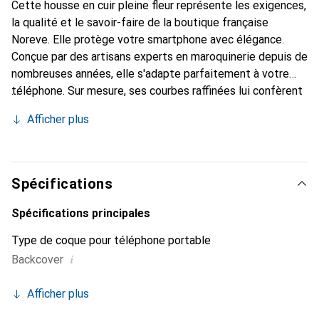
Cette housse en cuir pleine fleur représente les exigences,
la qualité et le savoir-faire de la boutique française
Noreve. Elle protège votre smartphone avec élégance.
Conçue par des artisans experts en maroquinerie depuis de
nombreuses années, elle s'adapte parfaitement à votre
téléphone. Sur mesure, ses courbes raffinées lui confèrent
une véritable seconde peau. Elle devient l'accessoire chic
Afficher plus
et indispensable pour votre smartphone. Reconnaissable à
l'international pour ses produits de haute qualité, la
marque Noreve est un choix sûr pour une clientèle
exigeante.
Spécifications
Spécifications principales
Type de coque pour téléphone portable
i
Backcover
Afficher plus