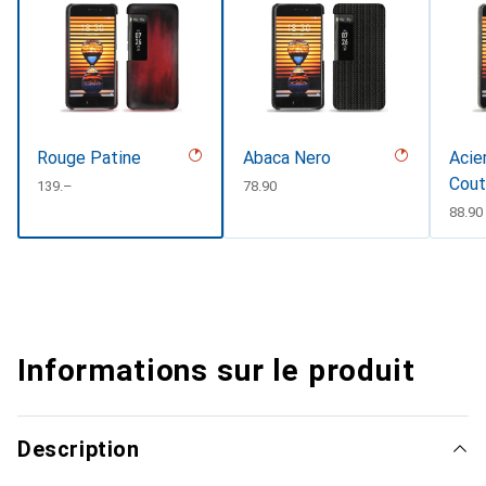
Rouge Patine
Abaca Nero
Acie
Cout
CHF
139.–
CHF
78.90
CHF
88.90
Informations sur le produit
Description