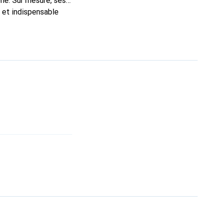
ne. Sur mesure, ses
c et indispensable
ité, la marque