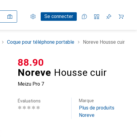
Paramètres
Compte client
Listes de comparaison
Listes d'envies
Panier
Se connecter
Coque pour téléphone portable
Noreve Housse cuir
CHF
88.90
Noreve
Housse cuir
Meizu Pro 7
Marque
Évaluations
Plus de produits
Noreve