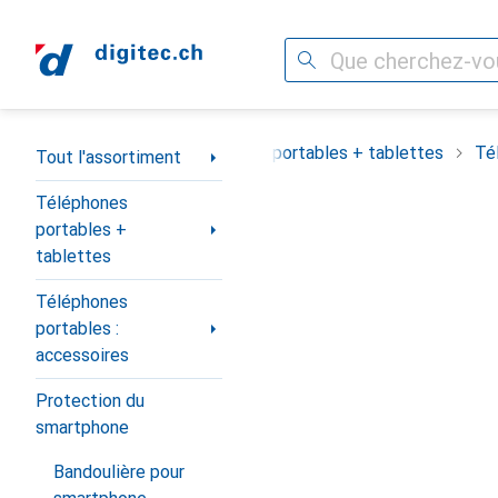
Recherche
Navigation par catégorie
Tout l'assortiment
Téléphones portables + tablettes
Té
Tout l'assortiment
Téléphones
portables +
tablettes
Téléphones
portables :
accessoires
Protection du
smartphone
Bandoulière pour