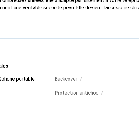
nombreuses années, elle s'adapte parfaitement à votre télépho
onnent une véritable seconde peau. Elle devient l'accessoire chi
Reconnaître internationalement pour ses produits de haute qual
 pour une clientèle exigeante.
ales
i
éphone portable
Backcover
i
Protection antichoc