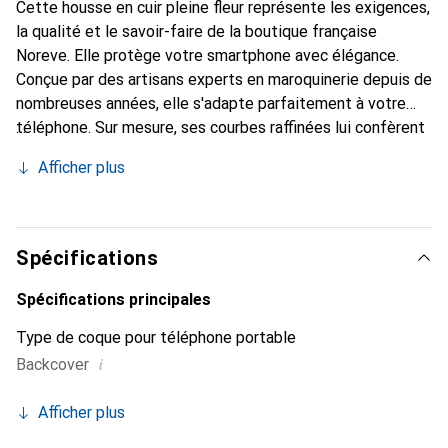
Cette housse en cuir pleine fleur représente les exigences,
la qualité et le savoir-faire de la boutique française
Noreve. Elle protège votre smartphone avec élégance.
Conçue par des artisans experts en maroquinerie depuis de
nombreuses années, elle s'adapte parfaitement à votre
téléphone. Sur mesure, ses courbes raffinées lui confèrent
une véritable seconde peau. Elle devient l'accessoire chic
Afficher plus
et indispensable de votre smartphone. Reconnaître
internationalement pour ses produits de haute qualité, la
marque Noreve est un choix sûr pour une clientèle
exigeante.
Spécifications
Spécifications principales
Type de coque pour téléphone portable
i
Backcover
Afficher plus