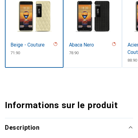
Beige - Couture
Abaca Nero
Acie
Cout
CHF
71.90
CHF
78.90
CHF
88.90
Informations sur le produit
Description