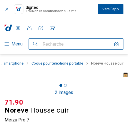
digitec
Vers l'app
Trouvez et commandez plus vite
Paramètres
Compte client
Listes de comparaison
Listes d'envies
Panier
Navigation par catégorie
Menu
Recherche
 du smartphone
Coque pour téléphone portable
Noreve Housse cuir
2 images
CHF
71.90
Noreve
Housse cuir
Meizu Pro 7