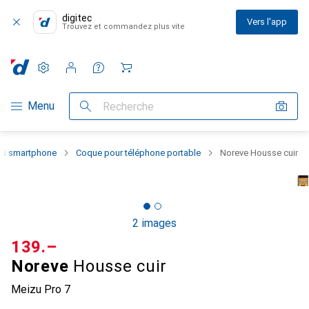
digitec
Vers l'app
Trouvez et commandez plus vite
Paramètres
Compte client
Listes de comparaison
Listes d'envies
Panier
Navigation par catégorie
Menu
Recherche
 du smartphone
Coque pour téléphone portable
Noreve Housse cuir
2 images
CHF
139.–
Noreve
Housse cuir
Meizu Pro 7