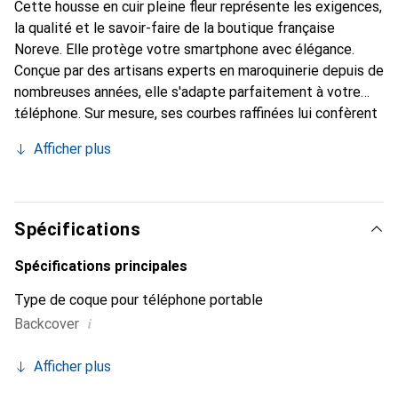
Cette housse en cuir pleine fleur représente les exigences,
la qualité et le savoir-faire de la boutique française
Noreve. Elle protège votre smartphone avec élégance.
Conçue par des artisans experts en maroquinerie depuis de
nombreuses années, elle s'adapte parfaitement à votre
téléphone. Sur mesure, ses courbes raffinées lui confèrent
une véritable seconde peau. Elle devient l'accessoire chic
Afficher plus
et indispensable de votre smartphone. Reconnaître à
l'international pour ses produits de haute qualité, la
marque Noreve est un choix sûr pour une clientèle
exigeante.
Spécifications
Spécifications principales
Type de coque pour téléphone portable
i
Backcover
Afficher plus