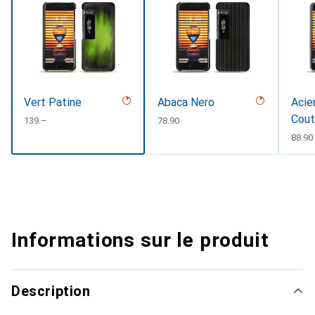
Vert Patine
Abaca Nero
Acie
Cout
CHF
139.–
CHF
78.90
CHF
88.90
Informations sur le produit
Description