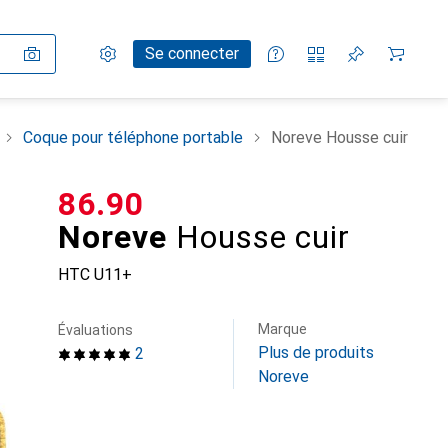
Paramètres
Compte client
Listes de comparaison
Listes d'envies
Panier
Se connecter
Coque pour téléphone portable
Noreve Housse cuir
CHF
86.90
Noreve
Housse cuir
HTC U11+
Marque
Évaluations
Plus de produits
2
Noreve