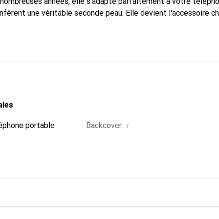
nombreuses années, elle s'adapte parfaitement à votre télépho
nfèrent une véritable seconde peau. Elle devient l'accessoire ch
Reconnaissante à l'international pour ses produits de haute qual
 pour une clientèle exigeante.
ales
i
éphone portable
Backcover