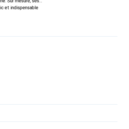
ne. Sur mesure, ses
ic et indispensable
ité, la marque