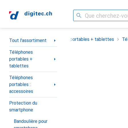
Recherche
Navigation par catégorie
Tout l'assortiment
Téléphones portables + tablettes
Té
Tout l'assortiment
Téléphones
portables +
tablettes
Téléphones
portables :
accessoires
Protection du
smartphone
Bandoulière pour