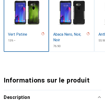
Vert Patine
Abaca Nero, Noir,
Ant
Noir
CHF
139.–
CHF
55.9
CHF
76.90
Informations sur le produit
Description