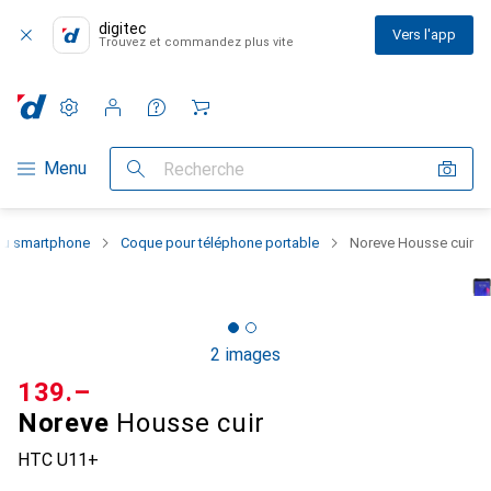
digitec
Vers l'app
Trouvez et commandez plus vite
Paramètres
Compte client
Listes de comparaison
Listes d'envies
Panier
Navigation par catégorie
Menu
Recherche
 du smartphone
Coque pour téléphone portable
Noreve Housse cuir
2 images
CHF
139.–
Noreve
Housse cuir
HTC U11+