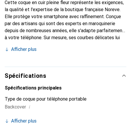
Cette coque en cuir pleine fleur représente les exigences,
la qualité et l'expertise de la boutique française Noreve.
Elle protège votre smartphone avec raffinement. Conçue
par des artisans qui sont des experts en maroquinerie
depuis de nombreuses années, elle s'adapte parfaitement
à votre téléphone. Sur mesure, ses courbes délicates lui
donnent une véritable seconde peau. Elle devient
Afficher plus
l'accessoire chic et indispensable pour votre smartphone.
Reconnaît internationalement pour ses produits de haute
qualité, la marque Noreve est un choix sûr pour une
clientèle exigeante.
Spécifications
Spécifications principales
Type de coque pour téléphone portable
i
Backcover
Afficher plus