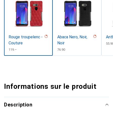
Rouge troupelenc -
Abaca Nero, Noir,
Ant
Couture
Noir
CHF
55.9
CHF
119.–
CHF
76.90
Informations sur le produit
Description