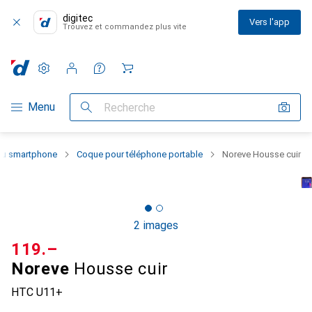
digitec
Vers l'app
Trouvez et commandez plus vite
Paramètres
Compte client
Listes de comparaison
Listes d'envies
Panier
Navigation par catégorie
Menu
Recherche
 du smartphone
Coque pour téléphone portable
Noreve Housse cuir
2 images
CHF
119.–
Noreve
Housse cuir
HTC U11+