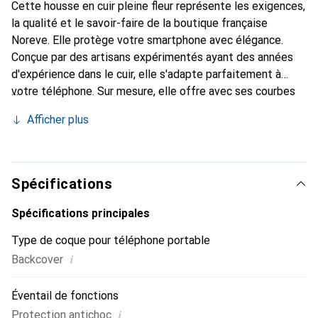
Cette housse en cuir pleine fleur représente les exigences,
la qualité et le savoir-faire de la boutique française
Noreve. Elle protège votre smartphone avec élégance.
Conçue par des artisans expérimentés ayant des années
d'expérience dans le cuir, elle s'adapte parfaitement à
votre téléphone. Sur mesure, elle offre avec ses courbes
délicates une véritable sensation de seconde peau. Elle
Afficher plus
devient un accessoire chic et indispensable pour votre
smartphone. La marque Noreve est reconnue
internationalement pour ses produits de haute qualité et
constitue un choix fiable pour une clientèle exigeante.
Spécifications
Spécifications principales
Type de coque pour téléphone portable
i
Backcover
Éventail de fonctions
i
Protection antichoc