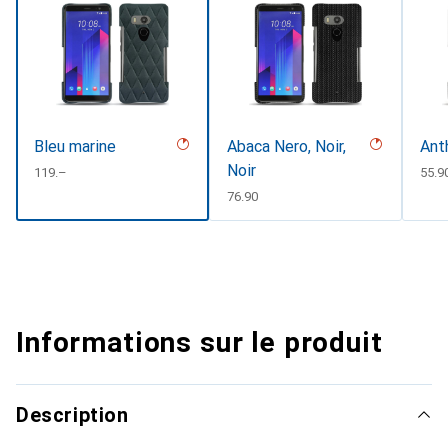
Bleu marine
Abaca Nero, Noir,
Ant
Noir
CHF
119.–
CHF
55.9
CHF
76.90
Informations sur le produit
Description