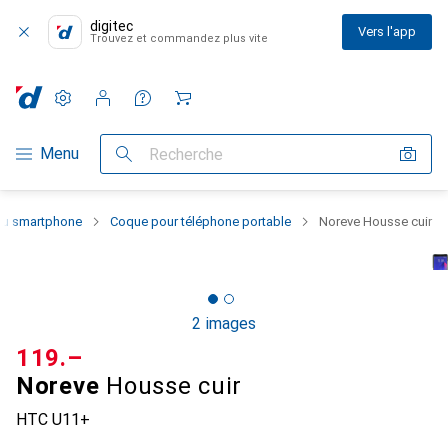
digitec
Vers l'app
Trouvez et commandez plus vite
Paramètres
Compte client
Listes de comparaison
Listes d'envies
Panier
Navigation par catégorie
Menu
Recherche
 du smartphone
Coque pour téléphone portable
Noreve Housse cuir
2 images
CHF
119.–
Noreve
Housse cuir
HTC U11+