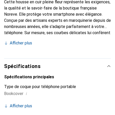
Cette housse en cuir pleine fleur représente les exigences,
la qualité et le savoir-faire de la boutique française
Noreve. Elle protège votre smartphone avec élégance.
Conçue par des artisans experts en maroquinerie depuis de
nombreuses années, elle s'adapte parfaitement à votre
téléphone. Sur mesure, ses courbes délicates lui confèrent
une véritable seconde peau. Elle devient l'accessoire chic
Afficher plus
et indispensable pour votre smartphone. Reconnaître
internationalement pour ses produits de haute qualité, la
marque Noreve est un choix sûr pour une clientèle
exigeante.
Spécifications
Spécifications principales
Type de coque pour téléphone portable
i
Bookcover
Afficher plus