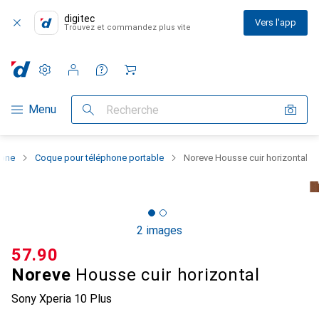
digitec
Vers l'app
Trouvez et commandez plus vite
Paramètres
Compte client
Listes de comparaison
Listes d'envies
Panier
Navigation par catégorie
Menu
Recherche
hone
Coque pour téléphone portable
Noreve Housse cuir horizontal
2 images
CHF
57.90
Noreve
Housse cuir horizontal
Sony Xperia 10 Plus