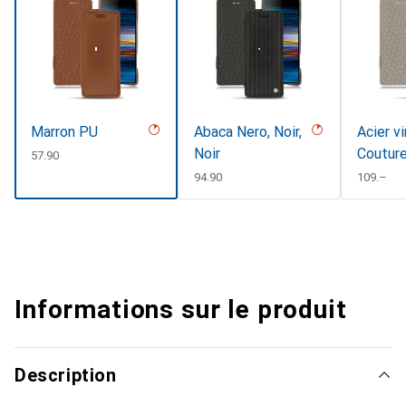
Marron PU
Abaca Nero, Noir,
Acier v
Noir
Coutur
CHF
57.90
CHF
94.90
CHF
109.–
Informations sur le produit
Description