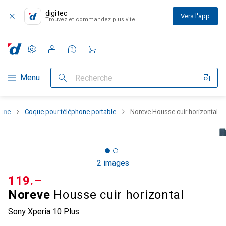
digitec
Vers l'app
Trouvez et commandez plus vite
Paramètres
Compte client
Listes de comparaison
Listes d'envies
Panier
Navigation par catégorie
Menu
Recherche
hone
Coque pour téléphone portable
Noreve Housse cuir horizontal
2 images
CHF
119.–
Noreve
Housse cuir horizontal
Sony Xperia 10 Plus