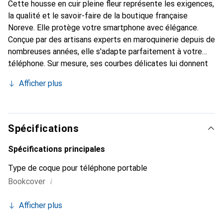
Cette housse en cuir pleine fleur représente les exigences,
la qualité et le savoir-faire de la boutique française
Noreve. Elle protège votre smartphone avec élégance.
Conçue par des artisans experts en maroquinerie depuis de
nombreuses années, elle s'adapte parfaitement à votre
téléphone. Sur mesure, ses courbes délicates lui donnent
une véritable seconde peau. Elle devient l'accessoire chic
Afficher plus
et indispensable pour votre smartphone. Reconnaître
internationalement pour ses produits de haute qualité, la
marque Noreve est un choix sûr pour une clientèle
exigeante.
Spécifications
Spécifications principales
Type de coque pour téléphone portable
i
Bookcover
Afficher plus