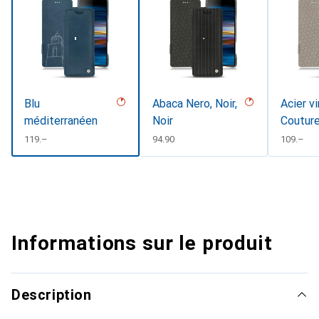
Blu
Abaca Nero, Noir,
Acier v
méditerranéen
Noir
Coutur
CHF
119.–
CHF
94.90
CHF
109.–
Informations sur le produit
Description