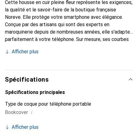
Cette housse en cuir pleine fleur représente les exigences,
la qualité et le savoir-faire de la boutique française
Noreve. Elle protège votre smartphone avec élégance.
Conçue par des artisans qui sont des experts en
maroquinerie depuis de nombreuses années, elle s'adapte
parfaitement à votre téléphone. Sur mesure, ses courbes
délicates lui confèrent une véritable seconde peau. Elle
Afficher plus
devient l'accessoire chic et indispensable de votre
smartphone. Reconnaître internationalement pour ses
produits de haute qualité, la marque Noreve est un choix
sûr pour une clientèle exigeante.
Spécifications
Spécifications principales
Type de coque pour téléphone portable
i
Bookcover
Afficher plus