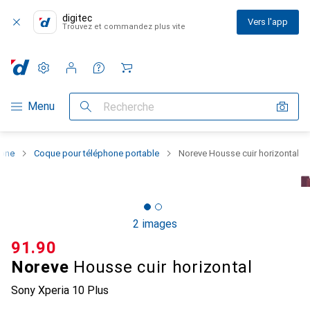
digitec
Vers l'app
Trouvez et commandez plus vite
Paramètres
Compte client
Listes de comparaison
Listes d'envies
Panier
Navigation par catégorie
Menu
Recherche
hone
Coque pour téléphone portable
Noreve Housse cuir horizontal
2 images
CHF
91.90
Noreve
Housse cuir horizontal
Sony Xperia 10 Plus