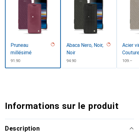
Pruneau
Abaca Nero, Noir,
Acier v
millésimé
Noir
Coutur
CHF
91.90
CHF
94.90
CHF
109.–
Informations sur le produit
Description