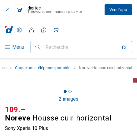
digitec
Vers l'app
Trouvez et commandez plus vite
Paramètres
Compte client
Listes de comparaison
Listes d'envies
Panier
Navigation par catégorie
Menu
Recherche
hone
Coque pour téléphone portable
Noreve Housse cuir horizontal
2 images
CHF
109.–
Noreve
Housse cuir horizontal
Sony Xperia 10 Plus