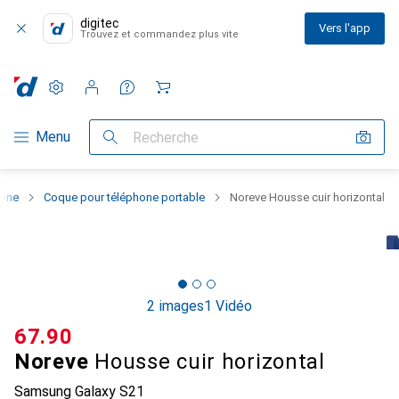
digitec
Vers l'app
Trouvez et commandez plus vite
Paramètres
Compte client
Listes de comparaison
Listes d'envies
Panier
Navigation par catégorie
Menu
Recherche
hone
Coque pour téléphone portable
Noreve Housse cuir horizontal
2 images
1 Vidéo
CHF
67.90
Noreve
Housse cuir horizontal
Samsung Galaxy S21