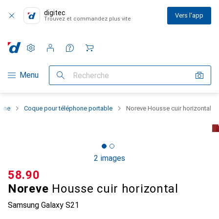
digitec
Vers l'app
Trouvez et commandez plus vite
Paramètres
Compte client
Listes de comparaison
Listes d'envies
Panier
Navigation par catégorie
Menu
Recherche
hone
Coque pour téléphone portable
Noreve Housse cuir horizontal
2 images
CHF
58.90
Noreve
Housse cuir horizontal
Samsung Galaxy S21