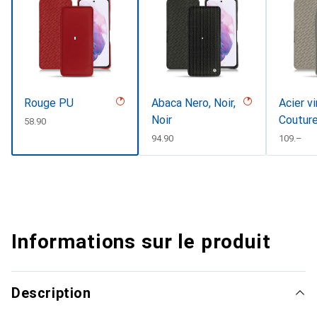
Rouge PU
Abaca Nero, Noir,
Acier v
Noir
Coutur
CHF
58.90
CHF
94.90
CHF
109.–
Informations sur le produit
Description