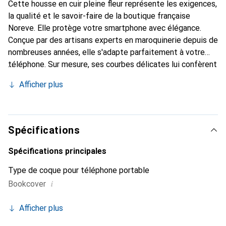
Cette housse en cuir pleine fleur représente les exigences,
la qualité et le savoir-faire de la boutique française
Noreve. Elle protège votre smartphone avec élégance.
Conçue par des artisans experts en maroquinerie depuis de
nombreuses années, elle s'adapte parfaitement à votre
téléphone. Sur mesure, ses courbes délicates lui confèrent
une véritable seconde peau. Elle devient l'accessoire chic
Afficher plus
et indispensable pour votre smartphone. Reconnaissable à
l'international pour ses produits de haute qualité, la
marque Noreve est un choix sûr pour une clientèle
exigeante.
Spécifications
Spécifications principales
Type de coque pour téléphone portable
i
Bookcover
Afficher plus