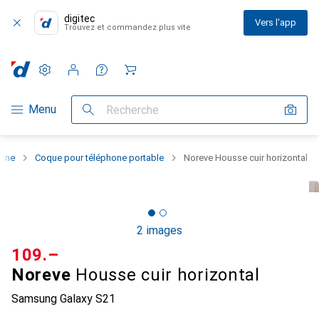
digitec
Vers l'app
Trouvez et commandez plus vite
Paramètres
Compte client
Listes de comparaison
Listes d'envies
Panier
Navigation par catégorie
Menu
Recherche
hone
Coque pour téléphone portable
Noreve Housse cuir horizontal
2 images
CHF
109.–
Noreve
Housse cuir horizontal
Samsung Galaxy S21