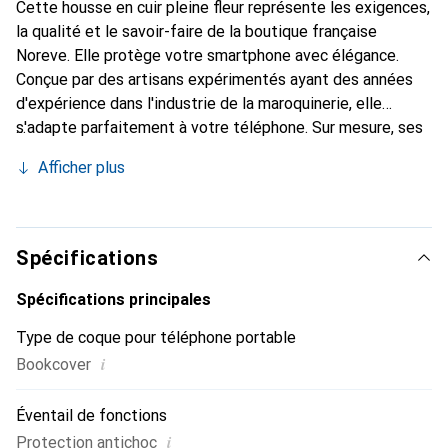
Cette housse en cuir pleine fleur représente les exigences,
la qualité et le savoir-faire de la boutique française
Noreve. Elle protège votre smartphone avec élégance.
Conçue par des artisans expérimentés ayant des années
d'expérience dans l'industrie de la maroquinerie, elle
s'adapte parfaitement à votre téléphone. Sur mesure, ses
courbes raffinées lui donnent une véritable seconde peau.
Afficher plus
Elle devient l'accessoire chic et indispensable pour votre
smartphone. Reconnaître internationalement pour ses
produits de haute qualité, la marque Noreve est un choix
fiable pour une clientèle exigeante.
Spécifications
Spécifications principales
Type de coque pour téléphone portable
i
Bookcover
Éventail de fonctions
i
Protection antichoc