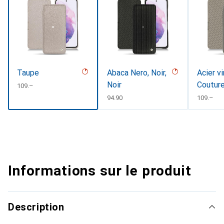
Taupe
Abaca Nero, Noir,
Acier v
Noir
Coutur
CHF
109.–
CHF
94.90
CHF
109.–
Informations sur le produit
Description