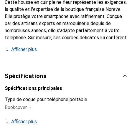
Cette housse en cuir pleine fleur représente les exigences,
la qualité et l'expertise de la boutique française Noreve.
Elle protège votre smartphone avec raffinement. Conçue
par des artisans experts en maroquinerie depuis de
nombreuses années, elle s'adapte parfaitement à votre
téléphone. Sur mesure, ses courbes délicates lui confèrent
une véritable seconde peau. Elle devient un accessoire
Afficher plus
chic et incontournable pour votre smartphone. Reconnaître
internationalement pour ses produits de haute qualité, la
marque Noreve est un choix sûr pour une clientèle
exigeante.
Spécifications
Spécifications principales
Type de coque pour téléphone portable
i
Bookcover
Afficher plus