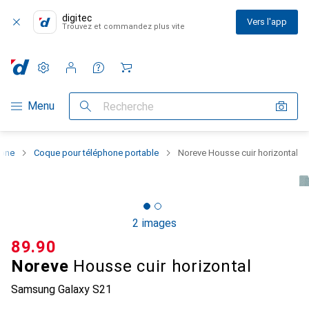
digitec
Vers l'app
Trouvez et commandez plus vite
Paramètres
Compte client
Listes de comparaison
Listes d'envies
Panier
Navigation par catégorie
Menu
Recherche
hone
Coque pour téléphone portable
Noreve Housse cuir horizontal
2 images
CHF
89.90
Noreve
Housse cuir horizontal
Samsung Galaxy S21