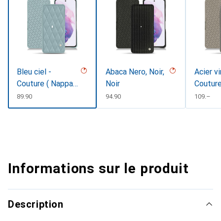
Bleu ciel -
Abaca Nero, Noir,
Acier v
Couture ( Nappa -
Noir
Coutur
Pantone
CHF
89.90
CHF
94.90
CHF
109.–
#abcae9 )
Informations sur le produit
Description