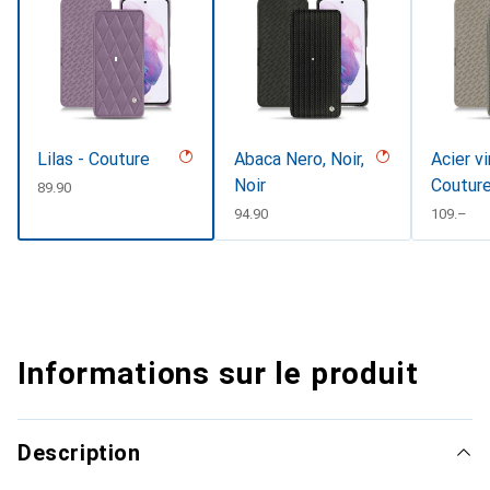
Lilas - Couture
Abaca Nero, Noir,
Acier v
Noir
Coutur
CHF
89.90
CHF
94.90
CHF
109.–
Informations sur le produit
Description