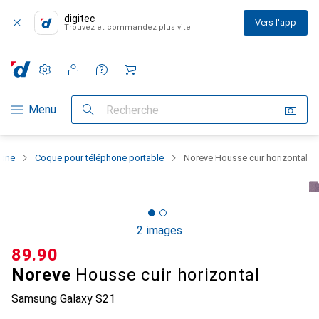
digitec
Vers l'app
Trouvez et commandez plus vite
Paramètres
Compte client
Listes de comparaison
Listes d'envies
Panier
Navigation par catégorie
Menu
Recherche
hone
Coque pour téléphone portable
Noreve Housse cuir horizontal
2 images
CHF
89.90
Noreve
Housse cuir horizontal
Samsung Galaxy S21