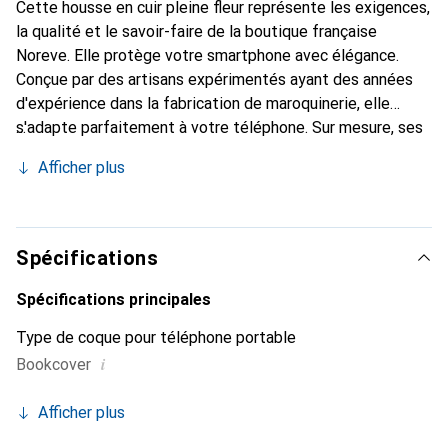
Cette housse en cuir pleine fleur représente les exigences,
la qualité et le savoir-faire de la boutique française
Noreve. Elle protège votre smartphone avec élégance.
Conçue par des artisans expérimentés ayant des années
d'expérience dans la fabrication de maroquinerie, elle
s'adapte parfaitement à votre téléphone. Sur mesure, ses
courbes délicates lui confèrent une véritable seconde
Afficher plus
peau. Elle devient l'accessoire chic et indispensable pour
votre smartphone. La marque Noreve est reconnue
internationalement pour ses produits de haute qualité et
est un choix fiable pour une clientèle exigeante.
Spécifications
Spécifications principales
Type de coque pour téléphone portable
i
Bookcover
Afficher plus