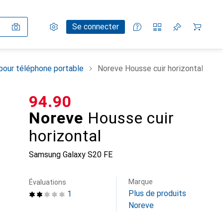
Paramètres
Compte client
Listes de comparaison
Listes d'envies
Panier
Se connecter
pour téléphone portable
Noreve Housse cuir horizontal
CHF
94.90
Noreve
Housse cuir
horizontal
Samsung Galaxy S20 FE
Marque
Évaluations
Plus de produits
1
Noreve