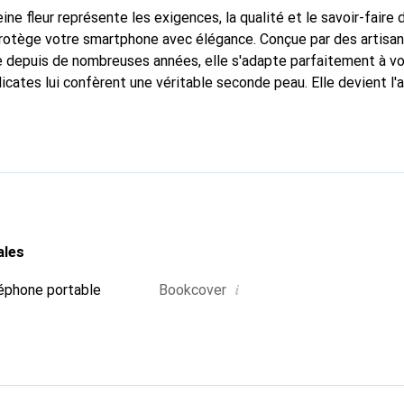
ine fleur représente les exigences, la qualité et le savoir-faire 
protège votre smartphone avec élégance. Conçue par des artisan
 depuis de nombreuses années, elle s'adapte parfaitement à vo
icates lui confèrent une véritable seconde peau. Elle devient l'
e smartphone. Reconnaître internationalement pour ses produits 
oix sûr pour une clientèle exigeante.
ales
i
éphone portable
Bookcover