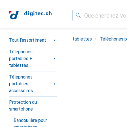
Recherche
Navigation par catégorie
ortiment
Téléphones portables + tablettes
Téléphones po
Tout l'assortiment
Téléphones
portables +
tablettes
Téléphones
portables :
accessoires
Protection du
smartphone
Bandoulière pour