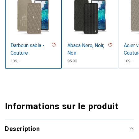
Darboun sabla -
Abaca Nero, Noir,
Acier v
Couture
Noir
Coutur
CHF
139.–
CHF
95.90
CHF
109.–
Informations sur le produit
Description