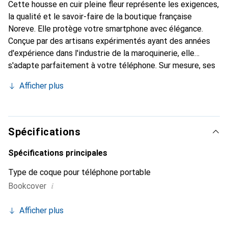
Cette housse en cuir pleine fleur représente les exigences,
la qualité et le savoir-faire de la boutique française
Noreve. Elle protège votre smartphone avec élégance.
Conçue par des artisans expérimentés ayant des années
d'expérience dans l'industrie de la maroquinerie, elle
s'adapte parfaitement à votre téléphone. Sur mesure, ses
courbes raffinées lui confèrent une véritable seconde peau.
Afficher plus
Elle devient l'accessoire chic et indispensable pour votre
smartphone. Reconnaître internationalement pour ses
produits de haute qualité, la marque Noreve est un choix
fiable pour une clientèle exigeante.
Spécifications
Spécifications principales
Type de coque pour téléphone portable
i
Bookcover
Afficher plus