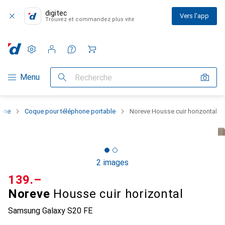
digitec
Vers l'app
Trouvez et commandez plus vite
Paramètres
Compte client
Listes de comparaison
Listes d'envies
Panier
Navigation par catégorie
Menu
Recherche
hone
Coque pour téléphone portable
Noreve Housse cuir horizontal
2 images
CHF
139.–
Noreve
Housse cuir horizontal
Samsung Galaxy S20 FE