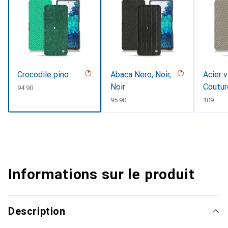
Crocodile pino
Abaca Nero, Noir,
Acier v
Noir
Coutur
CHF
94.90
CHF
95.90
CHF
109.–
Informations sur le produit
Description