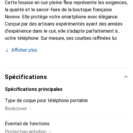
Cette housse en cuir pleine fleur représente les exigences,
la qualité et le savoir-faire de la boutique française
Noreve. Elle protège votre smartphone avec élégance.
Conçue par des artisans expérimentés ayant des années
d'expérience dans le cuir, elle s'adapte parfaitement à
votre téléphone. Sur mesure, ses courbes raffinées lui
donnent une véritable seconde peau. Elle devient
Afficher plus
l'accessoire chic et indispensable pour votre smartphone.
La marque Noreve est reconnue internationalement pour
ses produits de haute qualité et constitue un choix fiable
pour une clientèle exigeante.
Spécifications
Spécifications principales
Type de coque pour téléphone portable
i
Bookcover
Éventail de fonctions
i
Protection antichoc