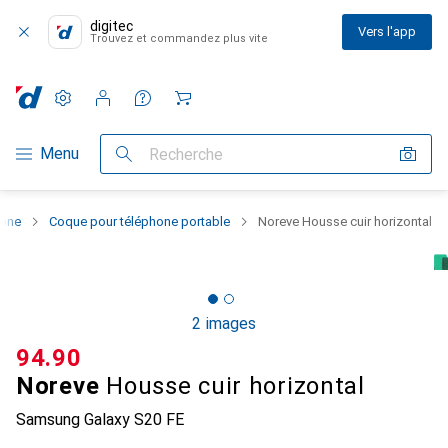
digitec
Vers l'app
Trouvez et commandez plus vite
Paramètres
Compte client
Listes de comparaison
Listes d'envies
Panier
Navigation par catégorie
Menu
Recherche
hone
Coque pour téléphone portable
Noreve Housse cuir horizontal
2 images
CHF
94.90
Noreve
Housse cuir horizontal
Samsung Galaxy S20 FE