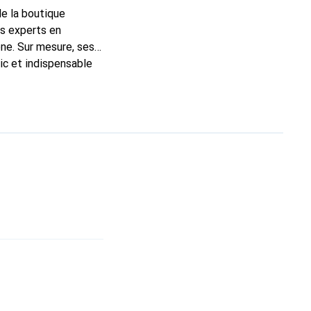
de la boutique
ns experts en
ne. Sur mesure, ses
ic et indispensable
ité, la marque