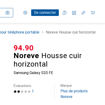
Paramètres
Compte client
Listes de comparaison
Listes d'envies
Panier
Se connecter
pour téléphone portable
Noreve Housse cuir horizontal
CHF
94.90
Noreve
Housse cuir
horizontal
Samsung Galaxy S20 FE
Marque
Évaluations
Plus de produits
1
Noreve