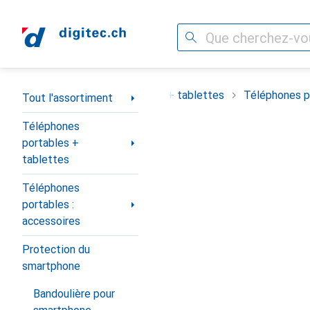
Recherche
Navigation par catégorie
ortiment
Téléphones portables + tablettes
Téléphones po
Tout l'assortiment
Téléphones
portables +
tablettes
Téléphones
portables :
accessoires
Protection du
smartphone
Bandoulière pour