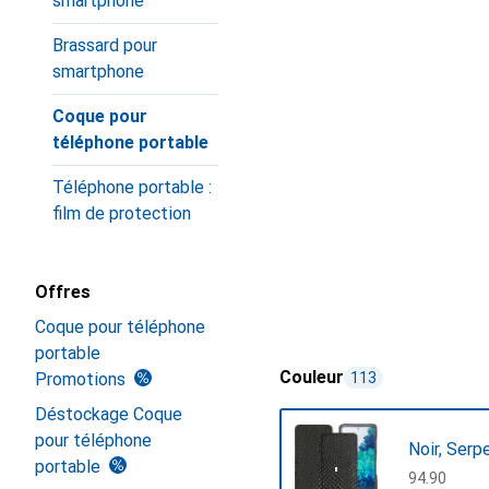
smartphone
Brassard pour
smartphone
Coque pour
téléphone portable
Téléphone portable :
film de protection
Offres
Coque pour téléphone
portable
Couleur
Promotions
113
Déstockage Coque
pour téléphone
Noir, Serp
portable
CHF
94.90