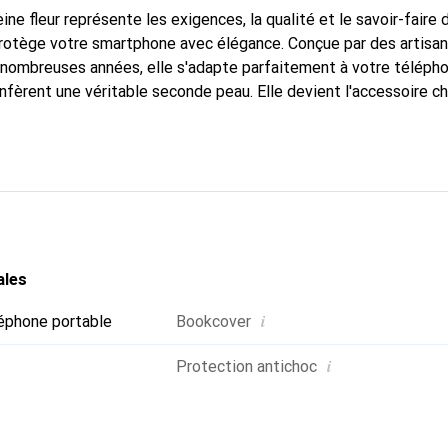
ine fleur représente les exigences, la qualité et le savoir-faire 
protège votre smartphone avec élégance. Conçue par des artisa
nombreuses années, elle s'adapte parfaitement à votre télépho
nfèrent une véritable seconde peau. Elle devient l'accessoire ch
Reconnaître internationalement pour ses produits de haute qual
 pour une clientèle exigeante.
ales
i
éphone portable
Bookcover
i
Protection antichoc