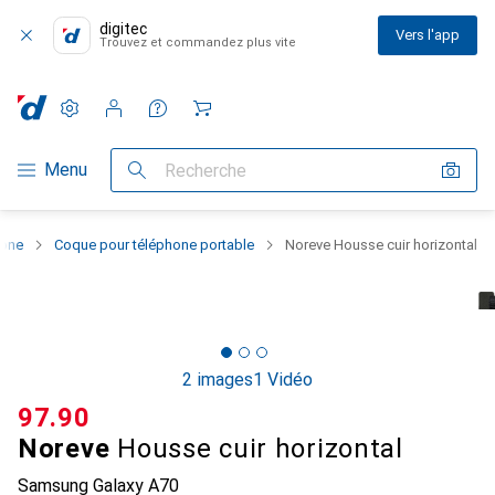
digitec
Vers l'app
Trouvez et commandez plus vite
Paramètres
Compte client
Listes de comparaison
Listes d'envies
Panier
Navigation par catégorie
Menu
Recherche
hone
Coque pour téléphone portable
Noreve Housse cuir horizontal
2 images
1 Vidéo
CHF
97.90
Noreve
Housse cuir horizontal
Samsung Galaxy A70