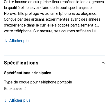
Cette housse en cuir pleine fleur représente les exigences,
la qualité et le savoir-faire de la boutique française
Noreve. Elle protège votre smartphone avec élégance.
Conçue par des artisans expérimentés ayant des années
d'expérience dans le cuir, elle s'adapte parfaitement à
votre téléphone. Sur mesure, ses courbes raffinées lui
donnent une véritable seconde peau. Elle devient
Afficher plus
l'accessoire chic et indispensable pour votre smartphone.
Reconnaissable à l'international pour ses produits de haute
qualité, la marque Noreve est un choix fiable pour une
clientèle exigeante.
Spécifications
Spécifications principales
Type de coque pour téléphone portable
i
Bookcover
Afficher plus