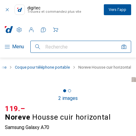
digitec
Vers l'app
Trouvez et commandez plus vite
Paramètres
Compte client
Listes de comparaison
Listes d'envies
Panier
Navigation par catégorie
Menu
Recherche
hone
Coque pour téléphone portable
Noreve Housse cuir horizontal
2 images
CHF
119.–
Noreve
Housse cuir horizontal
Samsung Galaxy A70