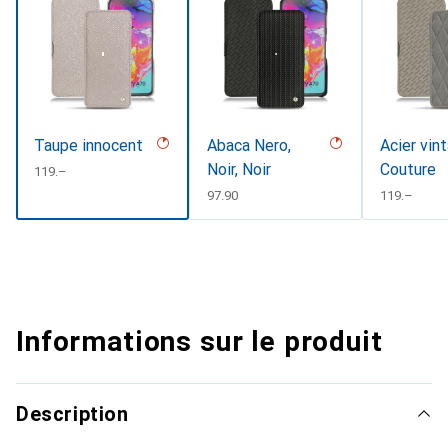
Taupe innocent
Abaca Nero,
Acier vin
Noir, Noir
Couture
CHF
119.–
CHF
97.90
CHF
119.–
Informations sur le produit
Description