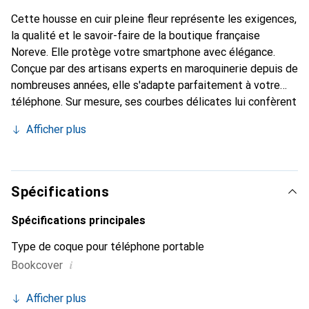
Cette housse en cuir pleine fleur représente les exigences,
la qualité et le savoir-faire de la boutique française
Noreve. Elle protège votre smartphone avec élégance.
Conçue par des artisans experts en maroquinerie depuis de
nombreuses années, elle s'adapte parfaitement à votre
téléphone. Sur mesure, ses courbes délicates lui confèrent
une véritable seconde peau. Elle devient l'accessoire chic
Afficher plus
et indispensable de votre smartphone. Reconnaître
internationalement pour ses produits de haute qualité, la
marque Noreve est un choix sûr pour une clientèle
exigeante.
Spécifications
Spécifications principales
Type de coque pour téléphone portable
i
Bookcover
Afficher plus