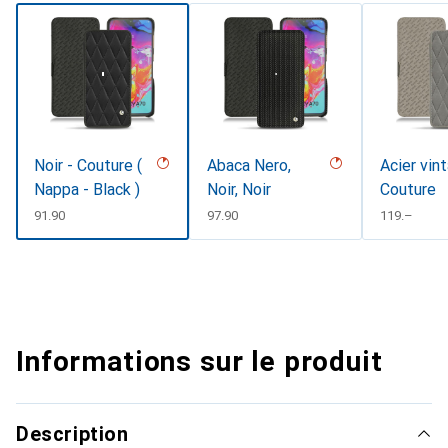
Noir - Couture (
Abaca Nero,
Acier vin
Nappa - Black )
Noir, Noir
Couture
CHF
91.90
CHF
97.90
CHF
119.–
Informations sur le produit
Description