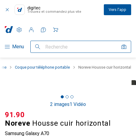
digitec
Vers l'app
Trouvez et commandez plus vite
Paramètres
Compte client
Listes de comparaison
Listes d'envies
Panier
Navigation par catégorie
Menu
Recherche
hone
Coque pour téléphone portable
Noreve Housse cuir horizontal
2 images
1 Vidéo
CHF
91.90
Noreve
Housse cuir horizontal
Samsung Galaxy A70