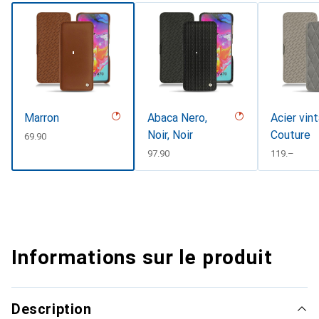
Marron
Abaca Nero,
Acier vin
Noir, Noir
Couture
CHF
69.90
CHF
97.90
CHF
119.–
Informations sur le produit
Description