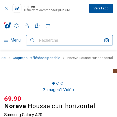
digitec
Vers l'app
Trouvez et commandez plus vite
Paramètres
Compte client
Listes de comparaison
Listes d'envies
Panier
Navigation par catégorie
Menu
Recherche
hone
Coque pour téléphone portable
Noreve Housse cuir horizontal
2 images
1 Vidéo
CHF
69.90
Noreve
Housse cuir horizontal
Samsung Galaxy A70