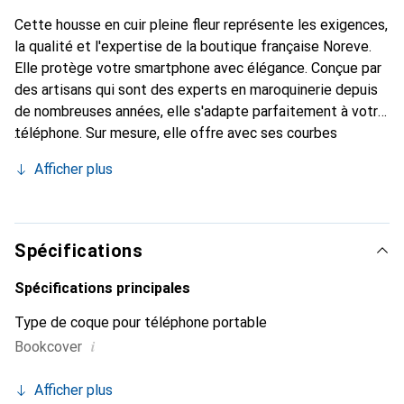
Cette housse en cuir pleine fleur représente les exigences,
la qualité et l'expertise de la boutique française Noreve.
Elle protège votre smartphone avec élégance. Conçue par
des artisans qui sont des experts en maroquinerie depuis
de nombreuses années, elle s'adapte parfaitement à votre
téléphone. Sur mesure, elle offre avec ses courbes
délicates une véritable seconde peau. Elle devient
Afficher plus
l'accessoire chic et indispensable de votre smartphone.
Reconnu internationalement pour ses produits de haute
qualité, la marque Noreve est un choix sûr pour une
clientèle exigeante.
Spécifications
Spécifications principales
Type de coque pour téléphone portable
i
Bookcover
Afficher plus