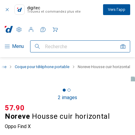
digitec
Vers l'app
Trouvez et commandez plus vite
Paramètres
Compte client
Listes de comparaison
Listes d'envies
Panier
Navigation par catégorie
Menu
Recherche
hone
Coque pour téléphone portable
Noreve Housse cuir horizontal
2 images
CHF
57.90
Noreve
Housse cuir horizontal
Oppo Find X