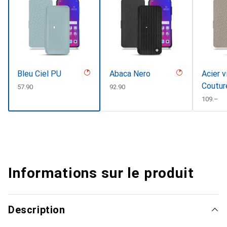
Bleu Ciel PU
Abaca Nero
Acier v
Coutur
CHF
57.90
CHF
92.90
CHF
109.–
Informations sur le produit
Description