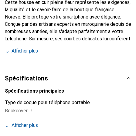
Cette housse en cuir pleine fleur représente les exigences,
la qualité et le savoir-faire de la boutique française
Noreve. Elle protège votre smartphone avec élégance.
Conçue par des artisans experts en maroquinerie depuis de
nombreuses années, elle s'adapte parfaitement à votre
téléphone. Sur mesure, ses courbes délicates lui confèrent
une véritable seconde peau. Elle devient l'accessoire chic
Afficher plus
et indispensable pour votre smartphone. Reconnaissable à
l'international pour ses produits de haute qualité, la
marque Noreve est un choix sûr pour une clientèle
exigeante.
Spécifications
Spécifications principales
Type de coque pour téléphone portable
i
Bookcover
Afficher plus