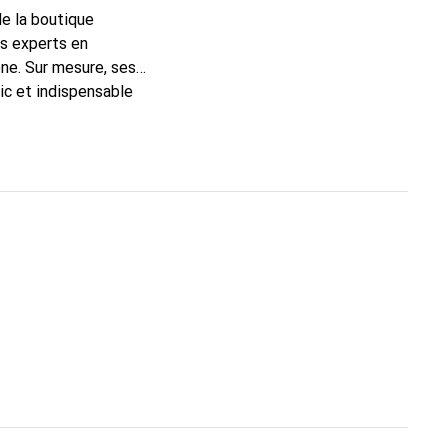
de la boutique
ns experts en
ne. Sur mesure, ses
ic et indispensable
, la marque Noreve