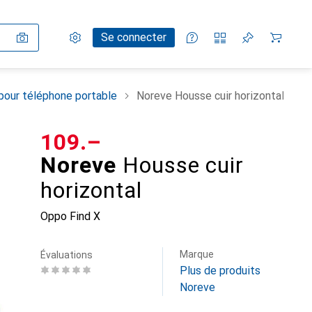
Paramètres
Compte client
Listes de comparaison
Listes d'envies
Panier
Se connecter
pour téléphone portable
Noreve Housse cuir horizontal
CHF
109.–
Noreve
Housse cuir
horizontal
Oppo Find X
Marque
Évaluations
Plus de produits
Noreve