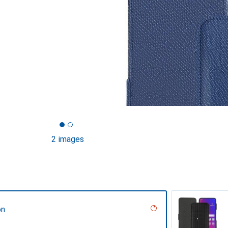
2 images
on