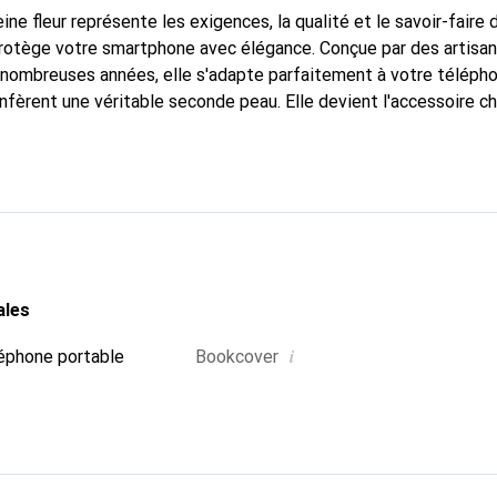
ine fleur représente les exigences, la qualité et le savoir-faire 
protège votre smartphone avec élégance. Conçue par des artisa
nombreuses années, elle s'adapte parfaitement à votre télépho
nfèrent une véritable seconde peau. Elle devient l'accessoire ch
Reconnu internationalement pour ses produits de haute qualité
e clientèle exigeante.
ales
i
éphone portable
Bookcover